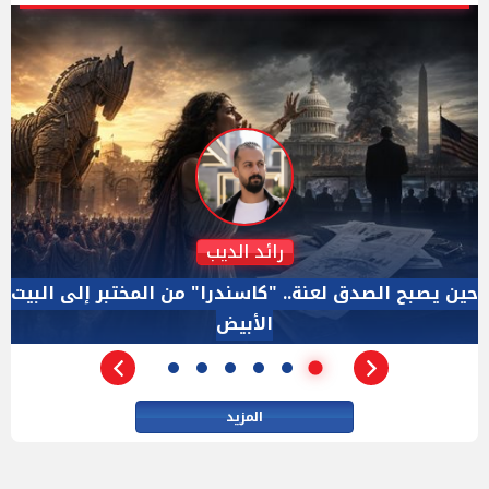
دكتور نزيه الحكيم
الإجازة البرلمانية ليست إجازة من الرقابة.. والسؤال ليس
الأداة الوحيده بعد فض الانعقاد
المزيد