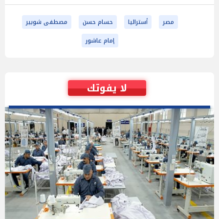
مصر
أستراليا
حسام حسن
مصطفى شوبير
إمام عاشور
لا يفوتك