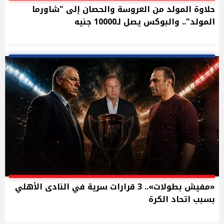
حلاوة المولد من العروسة والحصان إلى "شاورما
المولد".. والبوكس يصل لـ10000 جنيه
«مفيش بطولات».. 3 قرارات سرية في النادى الأهلي
بسبب اتحاد الكرة