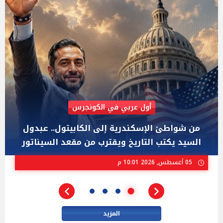
AIPAC رصدت 30 مليون دولار لإضعافه
"عبد الرحمن السيد" المصري الذى يواجه "هايلي
ستيفنز" وإيباك الاسرائيلية بإنتخابات ميشيجان
02 أغسطس, 2026 04:01 م
المزيد