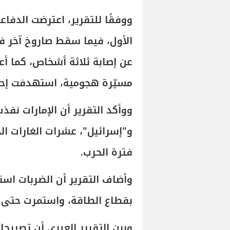
ووفقًا للتقرير، اعترضت الدفاع
الأول، فيما سقط صاروخ آخر في
عن إصابة ثلاثة أشخاص، كما أع
مسيّرة هجومية، استهدفت إحدا
ووأكد التقرير أن الإمارات نفذت
و"إسرائيل"، عشرات الغارات ال
فترة الحرب.
وأضاف التقرير أن الضربات ا
بقطاع الطاقة، واستمرت حتى ب
وبين التقرير العبري أن تصريحات