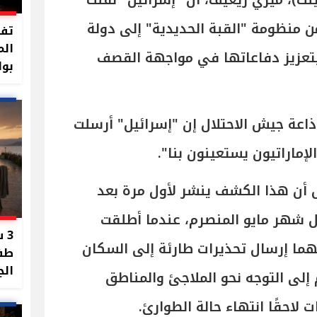
ينت)، ميري ريغيف، أن "إسرائيل" نقلت
من منظومة "القبة الحديدية" إلى دولة
تفا
الم
بتعزيز دفاعاتها في مواجهة القصف
بوا
ذاعة جيش الاحتلال إن "إسرائيل" أرسلت
الإماراتيون يستعينون بنا".
ل أن هذا الكشف ينشر لأول مرة بعد
ل شهر مايو المنصرم، عندما أطلقت
3 
ما إرسال تحذيرات طارئة إلى السكان
طفل
الج
إلى التوجه نحو الملاجئ والمناطق
لاحقًا انتهاء حالة الطوارئ.