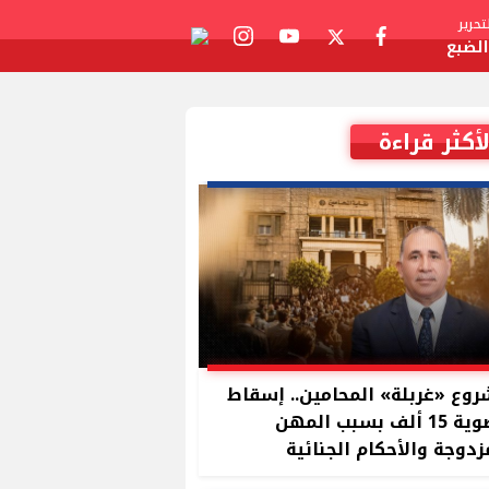
حرير
لضبع
tiktok
instagram
youtube
twitter
facebook
لأكثر قراءة
وع «غربلة» المحامين.. إسقاط
عضوية 15 ألف بسبب المهن
زدوجة والأحكام الجنائية