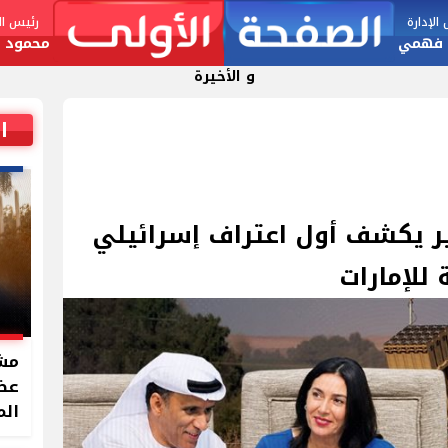
لإدارة
رئيس الت
 فهمي
محمود ا
و الأخيرة
ا
رير يكشف أول اعتراف إسرائيلي
 للإمارات
مشر
الم