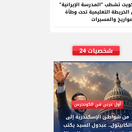
ويت تشطب "المدرسة الإيرانية"
الخريطة التعليمية تحت وطأة
واريخ والمسيرات
شخصيات 24
أول عربي في الكونجرس
AIPAC رصدت 30 مليون دولار لإضعافه
من شواطئ الإسكندرية إلى
"عبد الرحمن السيد
الكابيتول.. عبدول السيد يكتب
يواجه "هايلي ستي