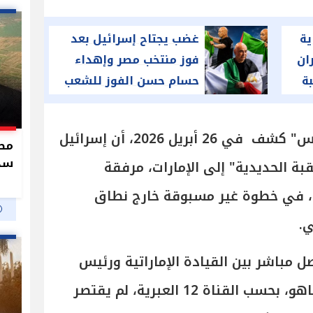
ية
غضب يجتاح إسرائيل بعد
ان
فوز منتخب مصر وإهداء
ة
حسام حسن الفوز للشعب
الفلسطيني
جدير بالذكر ، أن موقع "آكسيوس" كشف في 26 أبريل 2026، أن إسرائيل
سدو
ة الحديدية" إلى الإمارات، مرفقة
، في خطوة غير مسبوقة خارج نطاق
ي.
ل مباشر بين القيادة الإماراتية ورئيس
الوزراء الإسرائيلي بنيامين نتنياهو، بحسب القناة 12 العبرية، لم يقتصر