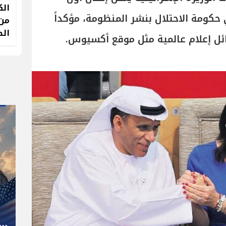
الك
ومة الاحتلال بنشر المنظومة، مؤكداً
من 
الص
ائل إعلام عالمية مثل موقع أكسيوس.
" صاحب صاحبه "
شوقي غريب.. المدير الفني رجل
كل المناصب في الجبلاية برعاية