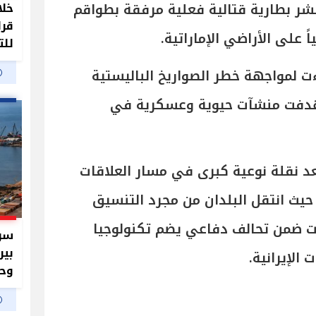
نشر بطارية قتالية فعلية مرفقة بطواقم
خلا
قرا
 على الأراضي الإماراتية.
للت
ت لمواجهة خطر الصواريخ الباليستية
تهدفت منشآت حيوية وعسكرية في
ُعد نقلة نوعية كبرى في مسار العلاقات
، حيث انتقل البلدان من مجرد التنسيق
رات ضمن تحالف دفاعي يضم تكنولوجيا
سر 
بير
الإيرانية.
وحم