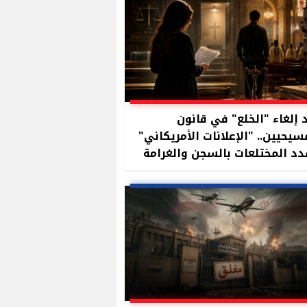
 إلغاء "الخلع" في قانون
سيحيين.. "الإعلانات الأمريكاني"
د المختلعات بالسجن والغرامة