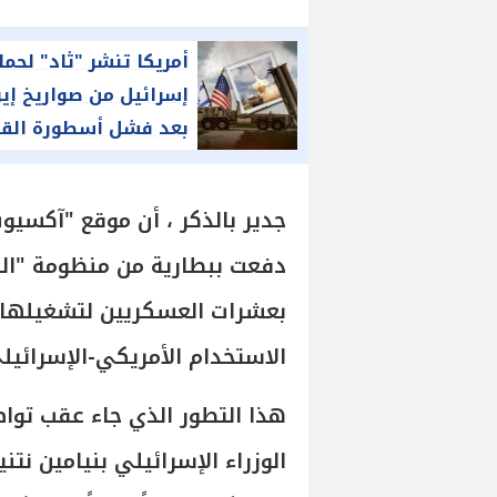
أمريكا تنشر "ثاد" لحما
إسرائيل من صواريخ إير
بعد فشل أسطورة القب
الحديدة
دفعت ببطارية من منظومة "القب
بعشرات العسكريين لتشغيلها
الاستخدام الأمريكي-الإسرائيل
هذا التطور الذي جاء عقب تواص